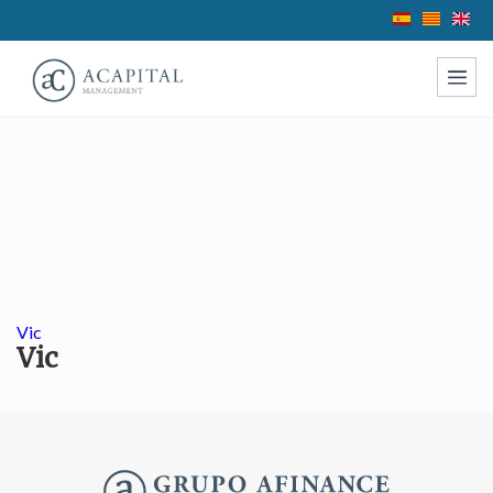
Modificar cookies
Técnicas y funcionales
Siempre activas
Este sitio web utiliza Cookies propias para recopilar
información con la finalidad de mejorar nuestros servicios.
Vic
Si continua navegando, supone la aceptación de la
Vic
instalación de las mismas. El usuario tiene la posibilidad
de configurar su navegador pudiendo, si así lo desea,
impedir que sean instaladas en su disco duro, aunque
deberá tener en cuenta que dicha acción podrá ocasionar
dificultades de navegación de la página web.
Analíticas y personalización